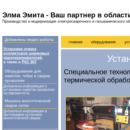
Элма Эмита - Ваш партнер в област
Производство и модернизация электросварочного и гальванического о
Добавлены видео работы
главная
оборудование
ус
Установки отжига
коллекторов ширмовых
Уста
пароперегревателей
,
а также и
РКС 807
Специальное технол
Оборудование для
намотки, гибки и сварки
термической обработ
проволоки
Добавлена информация о
установках намотки проволоки
на еврокассеты
Машина многоточечной
сварки сетки
Добавлена информация и
фотографии установок
многоточечной сварки.