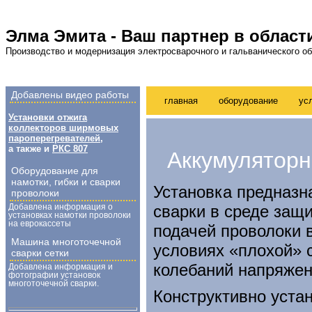
Элма Эмита - Ваш партнер в област
Производство и модернизация электросварочного и гальванического о
Добавлены видео работы
главная
оборудование
ус
Установки отжига
коллекторов ширмовых
пароперегревателей
,
а также и
РКС 807
Аккумуляторн
Оборудование для
намотки, гибки и сварки
Установка предназн
проволоки
сварки в среде защ
Добавлена информация о
установках намотки проволоки
на еврокассеты
подачей проволоки 
Машина многоточечной
условиях «плохой» с
сварки сетки
колебаний напряжен
Добавлена информация и
фотографии установок
многоточечной сварки.
Конструктивно уста